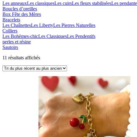
Les anneaux
Les classiques
Les cuirs
Les fleurs stabilisées
Les pendante
Boucles d’oreilles
Box Fête des Mères
Bracelets
Les Chaînettes
Les Liberty
Les Pierres Naturelles
Colliers
Les Bohèmes-chic
Les Classiques
Les Pendentifs
perles et résine
Sautoirs
Trié
11 résultats affichés
du
plus
récent
au
plus
ancien