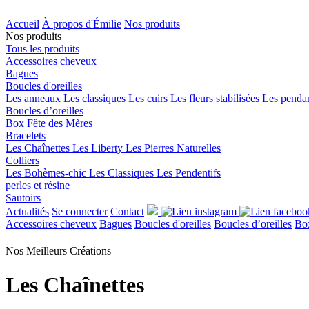
Accueil
À propos d'Émilie
Nos produits
Nos produits
Tous les produits
Accessoires cheveux
Bagues
Boucles d'oreilles
Les anneaux
Les classiques
Les cuirs
Les fleurs stabilisées
Les penda
Boucles d’oreilles
Box Fête des Mères
Bracelets
Les Chaînettes
Les Liberty
Les Pierres Naturelles
Colliers
Les Bohèmes-chic
Les Classiques
Les Pendentifs
perles et résine
Sautoirs
Actualités
Se connecter
Contact
Accessoires cheveux
Bagues
Boucles d'oreilles
Boucles d’oreilles
Box
Nos Meilleurs
Créations
Les Chaînettes