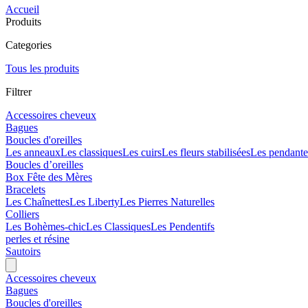
Accueil
Produits
Categories
Tous les produits
Filtrer
Accessoires cheveux
Bagues
Boucles d'oreilles
Les anneaux
Les classiques
Les cuirs
Les fleurs stabilisées
Les pendante
Boucles d’oreilles
Box Fête des Mères
Bracelets
Les Chaînettes
Les Liberty
Les Pierres Naturelles
Colliers
Les Bohèmes-chic
Les Classiques
Les Pendentifs
perles et résine
Sautoirs
Accessoires cheveux
Bagues
Boucles d'oreilles