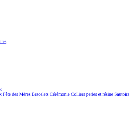
ntes
 Fête des Mères
Bracelets
Cérémonie
Colliers
perles et résine
Sautoirs