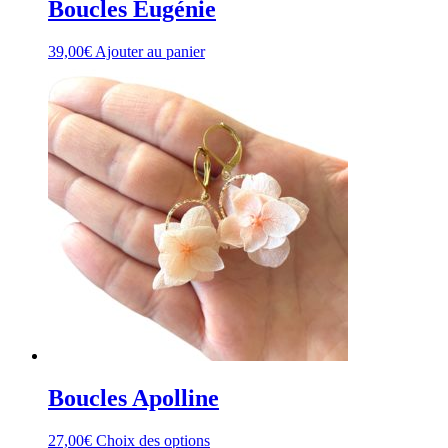
Boucles Eugénie
39,00
€
Ajouter au panier
Boucles Apolline
Ce
27,00
€
Choix des options