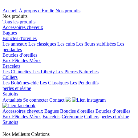
Accueil
À propos d'Émilie
Nos produits
Nos produits
Tous les produits
Accessoires cheveux
Bagues
Boucles d'oreilles
Les anneaux
Les classiques
Les cuirs
Les fleurs stabilisées
Les
pendantes
Boucles d’oreilles
Box Fête des Mères
Bracelets
Les Chaînettes
Les Liberty
Les Pierres Naturelles
Colliers
Les Bohèmes-chic
Les Classiques
Les Pendentifs
perles et résine
Sautoirs
Actualités
Se connecter
Contact
Accessoires cheveux
Bagues
Boucles d'oreilles
Boucles d’oreilles
Box Fête des Mères
Bracelets
Cérémonie
Colliers
perles et résine
Sautoirs
Nos Meilleurs
Créations