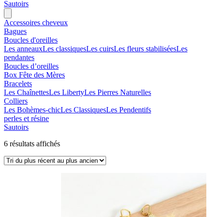
Sautoirs
Accessoires cheveux
Bagues
Boucles d'oreilles
Les anneaux
Les classiques
Les cuirs
Les fleurs stabilisées
Les
pendantes
Boucles d’oreilles
Box Fête des Mères
Bracelets
Les Chaînettes
Les Liberty
Les Pierres Naturelles
Colliers
Les Bohèmes-chic
Les Classiques
Les Pendentifs
perles et résine
Sautoirs
Trié
6 résultats affichés
du
plus
récent
au
plus
ancien