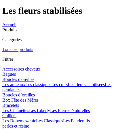
Les fleurs stabilisées
Accueil
Produits
Categories
Tous les produits
Filtrer
Accessoires cheveux
Bagues
Boucles d'oreilles
Les anneaux
Les classiques
Les cuirs
Les fleurs stabilisées
Les
pendantes
Boucles d’oreilles
Box Fête des Mères
Bracelets
Les Chaînettes
Les Liberty
Les Pierres Naturelles
Colliers
Les Bohèmes-chic
Les Classiques
Les Pendentifs
perles et résine