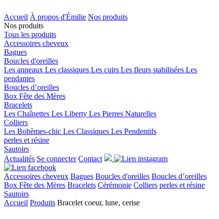
Accueil
À propos d'Émilie
Nos produits
Nos produits
Tous les produits
Accessoires cheveux
Bagues
Boucles d'oreilles
Les anneaux
Les classiques
Les cuirs
Les fleurs stabilisées
Les
pendantes
Boucles d’oreilles
Box Fête des Mères
Bracelets
Les Chaînettes
Les Liberty
Les Pierres Naturelles
Colliers
Les Bohèmes-chic
Les Classiques
Les Pendentifs
perles et résine
Sautoirs
Actualités
Se connecter
Contact
Accessoires cheveux
Bagues
Boucles d'oreilles
Boucles d’oreilles
Box Fête des Mères
Bracelets
Cérémonie
Colliers
perles et résine
Sautoirs
Accueil
Produits
Bracelet coeur, lune, cerise