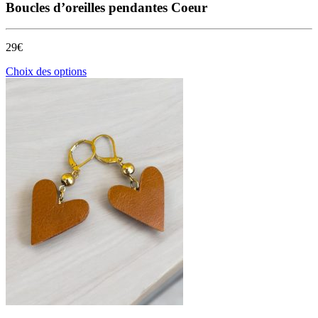
Boucles d’oreilles pendantes Coeur
29€
Ce
Choix des options
produit
a
plusieurs
variations.
Les
options
peuvent
être
choisies
sur
la
page
du
produit