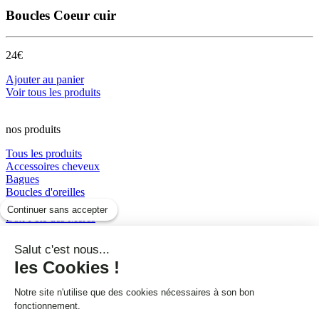
Boucles Coeur cuir
24€
Ajouter au panier
Voir tous les produits
nos produits
Tous les produits
Accessoires cheveux
Bagues
Boucles d'oreilles
Boucles d’oreilles
Continuer sans accepter
Box Fête des Mères
Bracelets
Colliers
Salut c'est nous...
perles et résine
les Cookies !
Sautoirs
Notre site n'utilise que des cookies nécessaires à son bon
Pages
fonctionnement.
Accueil
Actualités
À propos d'Émilie
Contact
Mentions légales