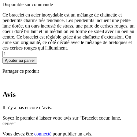
Disponible sur commande
Ce bracelet en acier inoxydable est un mélange de chaînette et
pendentifs charms très tendance. Les pendentifs incluent une petite
lune dorée, un ours incrusté de strass, une paire de cerises rouges, un
coeur doré brillant et un médaillon en forme de soleil avec un oeil au
centre. Ce bracelet est réglable grâce à sa chaînette d'extension. On
aime son originalité, ce côté décalé avec le mélange de breloques et
ces cerises rouges qui l'illuminent.
quantité
de
Ajouter au panier
Bracelet
coeur,
Partager ce produit
lune,
cerise
Avis
Il n’y a pas encore d’avis.
Soyez le premier à laisser votre avis sur “Bracelet coeur, lune,
cerise”
Vous devez être
connecté
pour publier un avis.