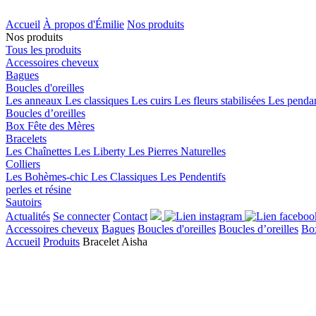
Accueil
À propos d'Émilie
Nos produits
Nos produits
Tous les produits
Accessoires cheveux
Bagues
Boucles d'oreilles
Les anneaux
Les classiques
Les cuirs
Les fleurs stabilisées
Les penda
Boucles d’oreilles
Box Fête des Mères
Bracelets
Les Chaînettes
Les Liberty
Les Pierres Naturelles
Colliers
Les Bohèmes-chic
Les Classiques
Les Pendentifs
perles et résine
Sautoirs
Actualités
Se connecter
Contact
Accessoires cheveux
Bagues
Boucles d'oreilles
Boucles d’oreilles
Box
Accueil
Produits
Bracelet Aisha