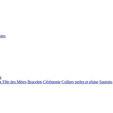
ntes
 Fête des Mères
Bracelets
Cérémonie
Colliers
perles et résine
Sautoirs