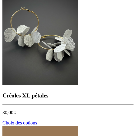
Créoles XL pétales
30,00
€
Ce
Choix des options
produit
a