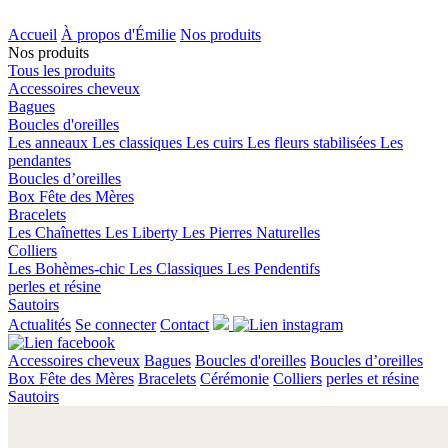
Accueil
À propos d'Émilie
Nos produits
Nos produits
Tous les produits
Accessoires cheveux
Bagues
Boucles d'oreilles
Les anneaux
Les classiques
Les cuirs
Les fleurs stabilisées
Les
pendantes
Boucles d’oreilles
Box Fête des Mères
Bracelets
Les Chaînettes
Les Liberty
Les Pierres Naturelles
Colliers
Les Bohèmes-chic
Les Classiques
Les Pendentifs
perles et résine
Sautoirs
Actualités
Se connecter
Contact
Accessoires cheveux
Bagues
Boucles d'oreilles
Boucles d’oreilles
Box Fête des Mères
Bracelets
Cérémonie
Colliers
perles et résine
Sautoirs