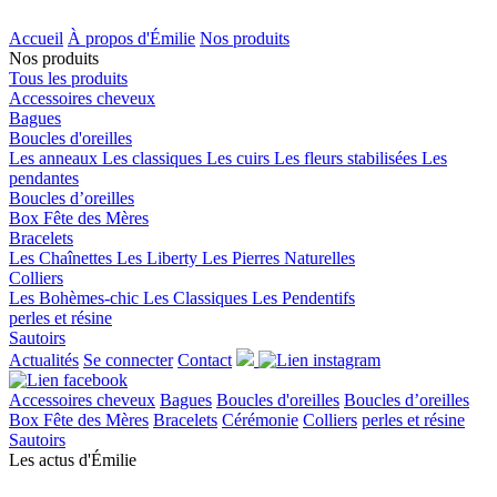
Accueil
À propos d'Émilie
Nos produits
Nos produits
Tous les produits
Accessoires cheveux
Bagues
Boucles d'oreilles
Les anneaux
Les classiques
Les cuirs
Les fleurs stabilisées
Les
pendantes
Boucles d’oreilles
Box Fête des Mères
Bracelets
Les Chaînettes
Les Liberty
Les Pierres Naturelles
Colliers
Les Bohèmes-chic
Les Classiques
Les Pendentifs
perles et résine
Sautoirs
Actualités
Se connecter
Contact
Accessoires cheveux
Bagues
Boucles d'oreilles
Boucles d’oreilles
Box Fête des Mères
Bracelets
Cérémonie
Colliers
perles et résine
Sautoirs
Les actus
d'Émilie