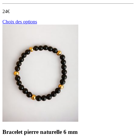
24€
Ce
Choix des options
produit
a
plusieurs
variations.
Les
options
peuvent
être
choisies
sur
la
page
du
produit
Bracelet pierre naturelle 6 mm