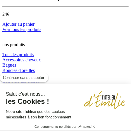
24€
Ajouter au panier
Voir tous les produits
nos produits
Tous les produits
Accessoires cheveux
Bagues
Boucles d'oreilles
Boucles d’oreilles
Continuer sans accepter
Box Fête des Mères
Bracelets
Colliers
Salut c'est nous...
perles et résine
les Cookies !
Sautoirs
Notre site n'utilise que des cookies
Pages
nécessaires à son bon fonctionnement.
Accueil
Actualités
À propos d'Émilie
Contact
Mentions légales
Consentements certifiés par