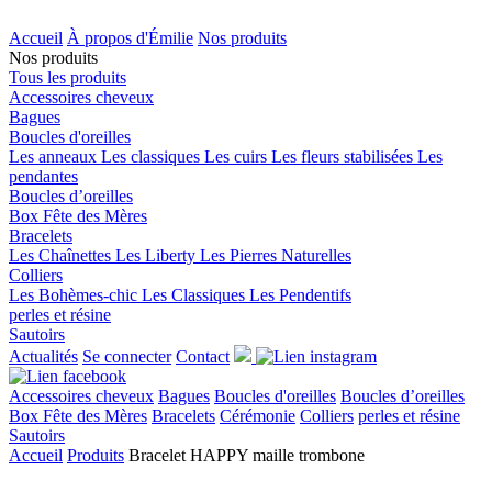
Accueil
À propos d'Émilie
Nos produits
Nos produits
Tous les produits
Accessoires cheveux
Bagues
Boucles d'oreilles
Les anneaux
Les classiques
Les cuirs
Les fleurs stabilisées
Les
pendantes
Boucles d’oreilles
Box Fête des Mères
Bracelets
Les Chaînettes
Les Liberty
Les Pierres Naturelles
Colliers
Les Bohèmes-chic
Les Classiques
Les Pendentifs
perles et résine
Sautoirs
Actualités
Se connecter
Contact
Accessoires cheveux
Bagues
Boucles d'oreilles
Boucles d’oreilles
Box Fête des Mères
Bracelets
Cérémonie
Colliers
perles et résine
Sautoirs
Accueil
Produits
Bracelet HAPPY maille trombone