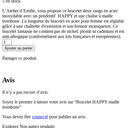
5 en stock
L’Atelier d’Emilie, vous propose ce bracelet deux rangs en acier
inoxydable avec un pendentif HAPPY et une chaîne à maille
trombone. La longueur du bracelet en acier pour femme est réglable
grâce à une chaînette d'extension et son fermoir mousqueton. Ce
bracelet fantaisie ne contient pas de nickel, plomb ni cadmium et est
anti-allergique (conformément aux lois françaises et européennes).
quantité
de
Ajouter au panier
Bracelet
HAPPY
Partager ce produit
maille
trombone
Avis
Il n’y a pas encore d’avis.
Soyez le premier à laisser votre avis sur “Bracelet HAPPY maille
trombone”
Vous devez être
connecté
pour publier un avis.
Explorez
Nos autres produits