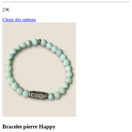
23€
Ce
Choix des options
produit
a
plusieurs
variations.
Les
options
peuvent
être
choisies
sur
la
page
du
produit
Bracelet pierre Happy