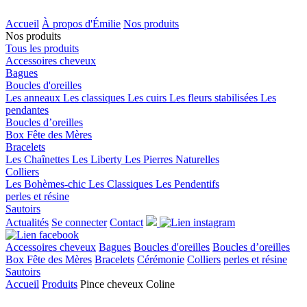
Accueil
À propos d'Émilie
Nos produits
Nos produits
Tous les produits
Accessoires cheveux
Bagues
Boucles d'oreilles
Les anneaux
Les classiques
Les cuirs
Les fleurs stabilisées
Les
pendantes
Boucles d’oreilles
Box Fête des Mères
Bracelets
Les Chaînettes
Les Liberty
Les Pierres Naturelles
Colliers
Les Bohèmes-chic
Les Classiques
Les Pendentifs
perles et résine
Sautoirs
Actualités
Se connecter
Contact
Accessoires cheveux
Bagues
Boucles d'oreilles
Boucles d’oreilles
Box Fête des Mères
Bracelets
Cérémonie
Colliers
perles et résine
Sautoirs
Accueil
Produits
Pince cheveux Coline