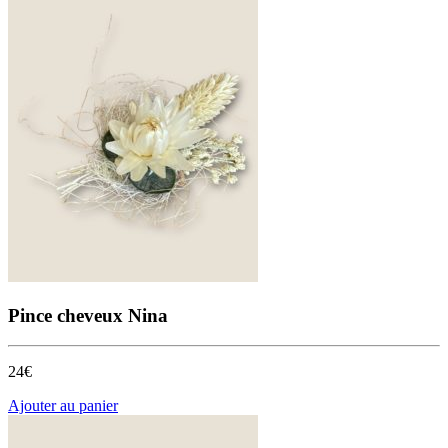
plusieurs
variations.
Les
options
peuvent
être
choisies
sur
la
page
du
produit
Pince cheveux Nina
24€
Ajouter au panier