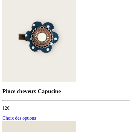
Pince cheveux Capucine
12€
Ce
Choix des options
produit
a