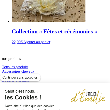
Collection « Fêtes et cérémonies »
22,00
€
Ajouter au panier
nos produits
Tous les produits
Accessoires cheveux
Bagues
Continuer sans accepter
Boucles d'oreilles
Boucles d’oreilles
Box Fête des Mères
Salut c'est nous...
Bracelets
les Cookies !
Colliers
perles et résine
Notre site n'utilise que des cookies
Sautoirs