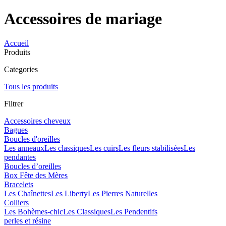
Accessoires de mariage
Accueil
Produits
Categories
Tous les produits
Filtrer
Accessoires cheveux
Bagues
Boucles d'oreilles
Les anneaux
Les classiques
Les cuirs
Les fleurs stabilisées
Les
pendantes
Boucles d’oreilles
Box Fête des Mères
Bracelets
Les Chaînettes
Les Liberty
Les Pierres Naturelles
Colliers
Les Bohèmes-chic
Les Classiques
Les Pendentifs
perles et résine