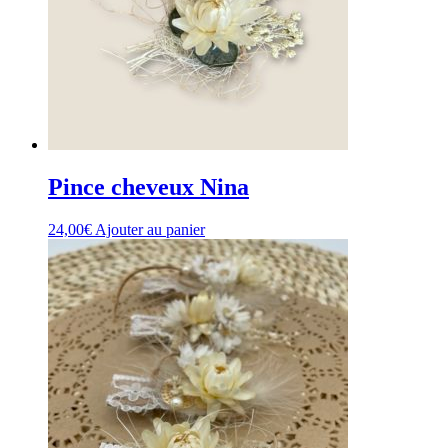
choisies
sur
la
page
du
produit
Pince cheveux Nina
24,00
€
Ajouter au panier