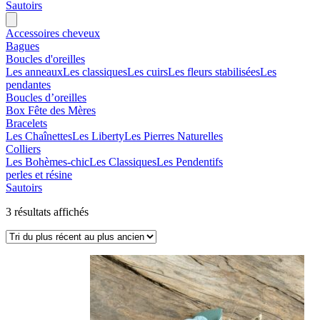
Sautoirs
Accessoires cheveux
Bagues
Boucles d'oreilles
Les anneaux
Les classiques
Les cuirs
Les fleurs stabilisées
Les
pendantes
Boucles d’oreilles
Box Fête des Mères
Bracelets
Les Chaînettes
Les Liberty
Les Pierres Naturelles
Colliers
Les Bohèmes-chic
Les Classiques
Les Pendentifs
perles et résine
Sautoirs
Trié
3 résultats affichés
du
plus
récent
au
plus
ancien