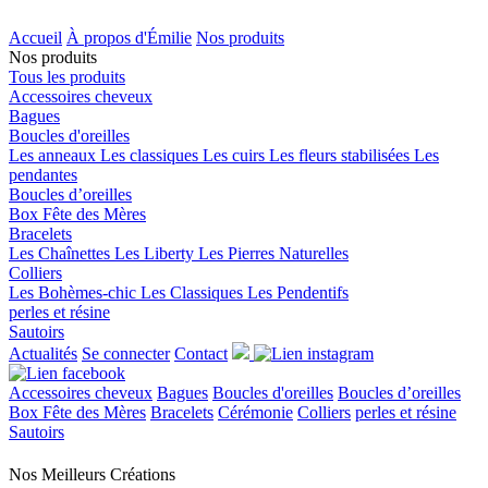
Accueil
À propos d'Émilie
Nos produits
Nos produits
Tous les produits
Accessoires cheveux
Bagues
Boucles d'oreilles
Les anneaux
Les classiques
Les cuirs
Les fleurs stabilisées
Les
pendantes
Boucles d’oreilles
Box Fête des Mères
Bracelets
Les Chaînettes
Les Liberty
Les Pierres Naturelles
Colliers
Les Bohèmes-chic
Les Classiques
Les Pendentifs
perles et résine
Sautoirs
Actualités
Se connecter
Contact
Accessoires cheveux
Bagues
Boucles d'oreilles
Boucles d’oreilles
Box Fête des Mères
Bracelets
Cérémonie
Colliers
perles et résine
Sautoirs
Nos Meilleurs
Créations