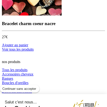
Bracelet charm coeur nacre
27€
Ajouter au panier
Voir tous les produits
nos produits
Tous les produits
Accessoires cheveux
Bagues
Boucles d'oreilles
Boucles d’oreilles
Continuer sans accepter
Box Fête des Mères
Bracelets
Colliers
Salut c'est nous...
perles et résine