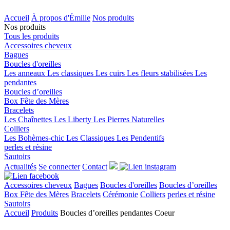
Accueil
À propos d'Émilie
Nos produits
Nos produits
Tous les produits
Accessoires cheveux
Bagues
Boucles d'oreilles
Les anneaux
Les classiques
Les cuirs
Les fleurs stabilisées
Les
pendantes
Boucles d’oreilles
Box Fête des Mères
Bracelets
Les Chaînettes
Les Liberty
Les Pierres Naturelles
Colliers
Les Bohèmes-chic
Les Classiques
Les Pendentifs
perles et résine
Sautoirs
Actualités
Se connecter
Contact
Accessoires cheveux
Bagues
Boucles d'oreilles
Boucles d’oreilles
Box Fête des Mères
Bracelets
Cérémonie
Colliers
perles et résine
Sautoirs
Accueil
Produits
Boucles d’oreilles pendantes Coeur