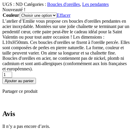
UGS :
ND
Catégories :
Boucles d'oreilles
,
Les pendantes
Nouveauté !
Couleur
Effacer
L’atelier d’Emilie vous propose ces boucles d'oreilles pendantes en
acier inoxydable. Montées sur une jolie chaînette se terminant par un
pendentif cœur, cette paire peut-être le cadeau idéal pour la Saint
Valentin ou pour tout autre occasion ! Les dimensions :
L10xH50mm. Ces boucles d'oreilles se fixent à l'oreille percée. Elles
sont composées de perles en pierre naturelle. La forme, couleur et
taille peuvent varier. On aime sa longueur et sa chaînette fine.
Boucles d'oreilles en acier, ne contiennent pas de nickel, plomb ni
cadmium et sont anti-allergiques (conformément aux lois françaises
et européennes).
quantité
de
Ajouter au panier
Boucles
d'oreilles
Partager ce produit
pendantes
Coeur
Avis
Il n’y a pas encore d’avis.