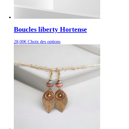
Boucles liberty Hortense
Ce
28,00
€
Choix des options
produit
a
plusieurs
variations.
Les
options
peuvent
être
choisies
sur
la
page
du
produit