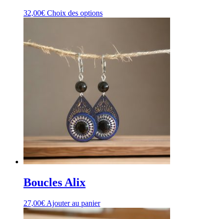
Ce
32,00
€
Choix des options
produit
a
plusieurs
variations.
Les
options
peuvent
être
choisies
sur
la
page
du
produit
Boucles Alix
27,00
€
Ajouter au panier