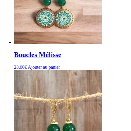
choisies
sur
la
page
du
produit
Boucles Mélisse
28,00
€
Ajouter au panier