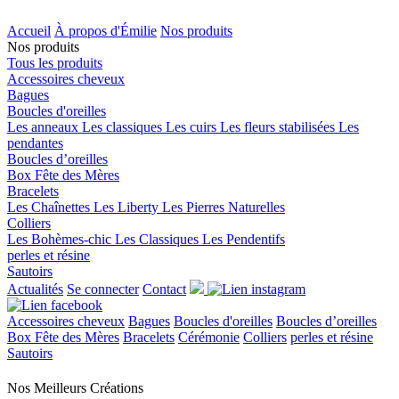
Accueil
À propos d'Émilie
Nos produits
Nos produits
Tous les produits
Accessoires cheveux
Bagues
Boucles d'oreilles
Les anneaux
Les classiques
Les cuirs
Les fleurs stabilisées
Les
pendantes
Boucles d’oreilles
Box Fête des Mères
Bracelets
Les Chaînettes
Les Liberty
Les Pierres Naturelles
Colliers
Les Bohèmes-chic
Les Classiques
Les Pendentifs
perles et résine
Sautoirs
Actualités
Se connecter
Contact
Accessoires cheveux
Bagues
Boucles d'oreilles
Boucles d’oreilles
Box Fête des Mères
Bracelets
Cérémonie
Colliers
perles et résine
Sautoirs
Nos Meilleurs
Créations