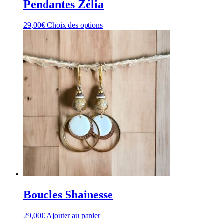
Pendantes Zélia
Ce
29,00
€
Choix des options
produit
a
plusieurs
variations.
Les
options
peuvent
être
choisies
sur
la
page
du
produit
Boucles Shainesse
29,00
€
Ajouter au panier