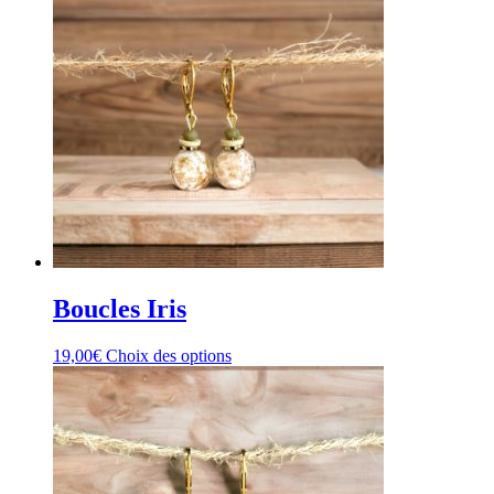
Boucles Iris
Ce
19,00
€
Choix des options
produit
a
plusieurs
variations.
Les
options
peuvent