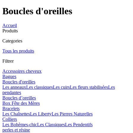
Boucles d'oreilles
Accueil
Produits
Categories
Tous les produits
Filtrer
Accessoires cheveux
Bagues
Boucles d'oreilles
Les anneaux
Les classiques
Les cuirs
Les fleurs stabilisées
Les
pendantes
Boucles d’oreilles
Box Fête des Mères
Bracelets
Les Chaînettes
Les Liberty
Les Pierres Naturelles
Colliers
Les Bohèmes-chic
Les Classiques
Les Pendentifs
perles et résine