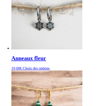
Anneaux fleur
Ce
19,00
€
Choix des options
produit
a
plusieurs
variations.
Les
options
peuvent
être