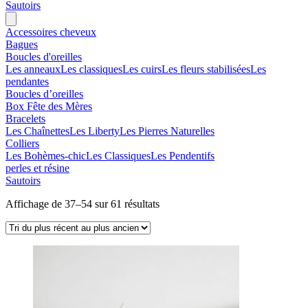
Sautoirs
Accessoires cheveux
Bagues
Boucles d'oreilles
Les anneaux
Les classiques
Les cuirs
Les fleurs stabilisées
Les
pendantes
Boucles d’oreilles
Box Fête des Mères
Bracelets
Les Chaînettes
Les Liberty
Les Pierres Naturelles
Colliers
Les Bohèmes-chic
Les Classiques
Les Pendentifs
perles et résine
Sautoirs
Trié
Affichage de 37–54 sur 61 résultats
du
plus
récent
au
plus
ancien