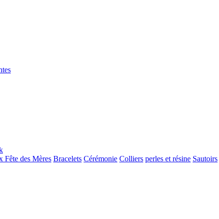
ntes
 Fête des Mères
Bracelets
Cérémonie
Colliers
perles et résine
Sautoirs