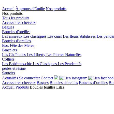
Accueil
À propos d'Émilie
Nos produits
Nos produits
Tous les produits
Accessoires cheveux
Bagues
Boucles d'oreilles
Les anneaux
Les classiques
Les cuirs
Les fleurs stabilisées
Les penda
Boucles d’oreilles
Box Fête des Mères
Bracelets
Les Chaînettes
Les Liberty
Les Pierres Naturelles
Colliers
Les Bohèmes-chic
Les Classiques
Les Pendentifs
perles et résine
Sautoirs
Actualités
Se connecter
Contact
Accessoires cheveux
Bagues
Boucles d'oreilles
Boucles d’oreilles
Box
Accueil
Produits
Boucles feuilles Lilas