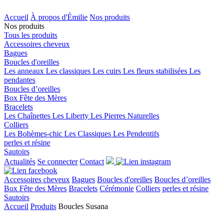
Accueil
À propos d'Émilie
Nos produits
Nos produits
Tous les produits
Accessoires cheveux
Bagues
Boucles d'oreilles
Les anneaux
Les classiques
Les cuirs
Les fleurs stabilisées
Les
pendantes
Boucles d’oreilles
Box Fête des Mères
Bracelets
Les Chaînettes
Les Liberty
Les Pierres Naturelles
Colliers
Les Bohèmes-chic
Les Classiques
Les Pendentifs
perles et résine
Sautoirs
Actualités
Se connecter
Contact
Accessoires cheveux
Bagues
Boucles d'oreilles
Boucles d’oreilles
Box Fête des Mères
Bracelets
Cérémonie
Colliers
perles et résine
Sautoirs
Accueil
Produits
Boucles Susana