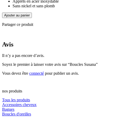
Apprêts en acier inoxydable
Sans nickel et sans plomb
quantité
Ajouter au panier
de
Boucles
Partager ce produit
Susana
Avis
Il n’y a pas encore d’avis.
Soyez le premier à laisser votre avis sur “Boucles Susana”
Vous devez être
connecté
pour publier un avis.
nos produits
Tous les produits
Accessoires cheveux
Bagues
Boucles d'oreilles