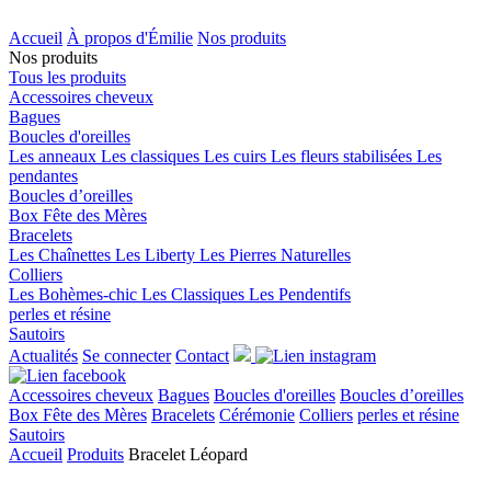
Accueil
À propos d'Émilie
Nos produits
Nos produits
Tous les produits
Accessoires cheveux
Bagues
Boucles d'oreilles
Les anneaux
Les classiques
Les cuirs
Les fleurs stabilisées
Les
pendantes
Boucles d’oreilles
Box Fête des Mères
Bracelets
Les Chaînettes
Les Liberty
Les Pierres Naturelles
Colliers
Les Bohèmes-chic
Les Classiques
Les Pendentifs
perles et résine
Sautoirs
Actualités
Se connecter
Contact
Accessoires cheveux
Bagues
Boucles d'oreilles
Boucles d’oreilles
Box Fête des Mères
Bracelets
Cérémonie
Colliers
perles et résine
Sautoirs
Accueil
Produits
Bracelet Léopard