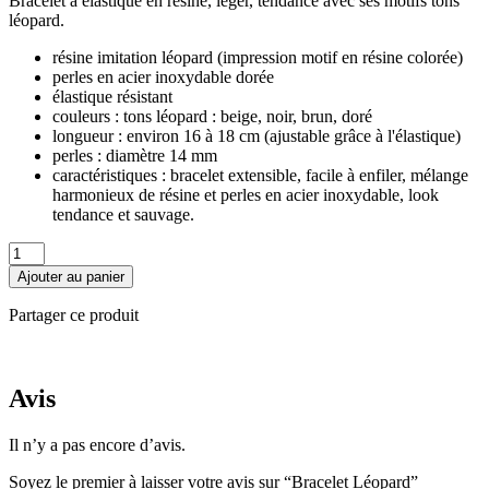
Bracelet à élastique en résine, léger, tendance avec ses motifs tons
léopard.
résine imitation léopard (impression motif en résine colorée)
perles en acier inoxydable dorée
élastique résistant
couleurs : tons léopard : beige, noir, brun, doré
longueur : environ 16 à 18 cm (ajustable grâce à l'élastique)
perles : diamètre 14 mm
caractéristiques : bracelet extensible, facile à enfiler, mélange
harmonieux de résine et perles en acier inoxydable, look
tendance et sauvage.
quantité
de
Ajouter au panier
Bracelet
Léopard
Partager ce produit
Avis
Il n’y a pas encore d’avis.
Soyez le premier à laisser votre avis sur “Bracelet Léopard”