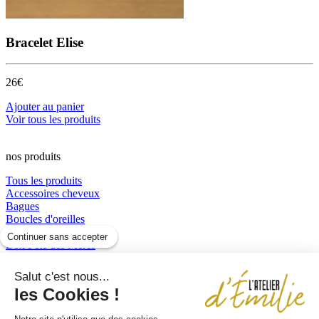
Bracelet Elise
26€
Ajouter au panier
Voir tous les produits
nos produits
Tous les produits
Accessoires cheveux
Bagues
Boucles d'oreilles
Boucles d’oreilles
Continuer sans accepter
Box Fête des Mères
Bracelets
Colliers
Salut c'est nous...
perles et résine
les Cookies !
Sautoirs