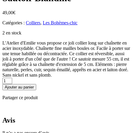
49,00
€
Catégories :
Colliers
,
Les Bohèmes-chic
2 en stock
L'Atelier d'Emilie vous propose ce joli collier long sur chaînette en
acier inoxydable. Chaînette fine mailles boules or. Facile à porter sur
une tenue habillée ou décontractée. Ce collier est réversible, aussi
joli à porter d'un côté que de l'autre ! Ce sautoir mesure 55 cm, il est
réglable grâce à sa chaînette d'extension de 5 cm. Eléments : pierre
naturelle, perles, cuir, sequin émaillé, apprêts en acier et laiton doré.
Sans nickel et sans plomb.
quantité
de
Ajouter au panier
Sautoir
Blandine
Partager ce produit
Avis
Il n’y a pas encore d’avis.