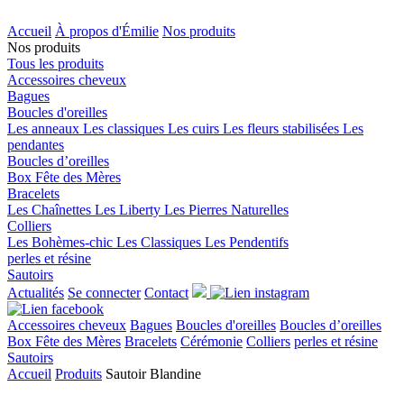
Accueil
À propos d'Émilie
Nos produits
Nos produits
Tous les produits
Accessoires cheveux
Bagues
Boucles d'oreilles
Les anneaux
Les classiques
Les cuirs
Les fleurs stabilisées
Les
pendantes
Boucles d’oreilles
Box Fête des Mères
Bracelets
Les Chaînettes
Les Liberty
Les Pierres Naturelles
Colliers
Les Bohèmes-chic
Les Classiques
Les Pendentifs
perles et résine
Sautoirs
Actualités
Se connecter
Contact
Accessoires cheveux
Bagues
Boucles d'oreilles
Boucles d’oreilles
Box Fête des Mères
Bracelets
Cérémonie
Colliers
perles et résine
Sautoirs
Accueil
Produits
Sautoir Blandine