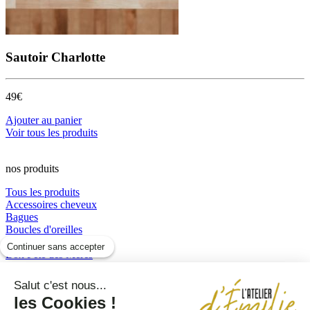
Sautoir Charlotte
49€
Ajouter au panier
Voir tous les produits
nos produits
Tous les produits
Accessoires cheveux
Bagues
Boucles d'oreilles
Boucles d’oreilles
Continuer sans accepter
Box Fête des Mères
Bracelets
Colliers
Salut c'est nous...
perles et résine
les Cookies !
Sautoirs