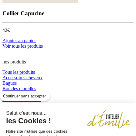
Collier Capucine
42€
Ajouter au panier
Voir tous les produits
nos produits
Tous les produits
Accessoires cheveux
Bagues
Boucles d'oreilles
Boucles d’oreilles
Continuer sans accepter
Box Fête des Mères
Bracelets
Colliers
Salut c'est nous...
perles et résine
les Cookies !
Sautoirs
Notre site n'utilise que des cookies
Pages