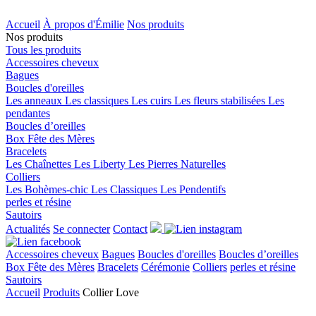
Accueil
À propos d'Émilie
Nos produits
Nos produits
Tous les produits
Accessoires cheveux
Bagues
Boucles d'oreilles
Les anneaux
Les classiques
Les cuirs
Les fleurs stabilisées
Les
pendantes
Boucles d’oreilles
Box Fête des Mères
Bracelets
Les Chaînettes
Les Liberty
Les Pierres Naturelles
Colliers
Les Bohèmes-chic
Les Classiques
Les Pendentifs
perles et résine
Sautoirs
Actualités
Se connecter
Contact
Accessoires cheveux
Bagues
Boucles d'oreilles
Boucles d’oreilles
Box Fête des Mères
Bracelets
Cérémonie
Colliers
perles et résine
Sautoirs
Accueil
Produits
Collier Love