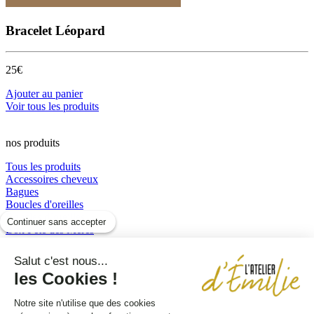
Bracelet Léopard
25€
Ajouter au panier
Voir tous les produits
nos produits
Tous les produits
Accessoires cheveux
Bagues
Boucles d'oreilles
Boucles d’oreilles
Continuer sans accepter
Box Fête des Mères
Bracelets
Colliers
Salut c'est nous...
perles et résine
les Cookies !
Sautoirs
Notre site n'utilise que des cookies
Pages