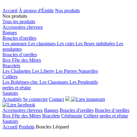
Accueil
À propos d'Émilie
Nos produits
Nos produits
Tous les produits
Accessoires cheveux
Bagues
Boucles d'oreilles
Les anneaux
Les classiques
Les cuirs
Les fleurs stabilisées
Les
pendantes
Boucles d’oreilles
Box Fête des Mères
Bracelets
Les Chaînettes
Les Liberty
Les Pierres Naturelles
Colliers
Les Bohèmes-chic
Les Classiques
Les Pendentifs
perles et résine
Sautoirs
Actualités
Se connecter
Contact
Accessoires cheveux
Bagues
Boucles d'oreilles
Boucles d’oreilles
Box Fête des Mères
Bracelets
Cérémonie
Colliers
perles et résine
Sautoirs
Accueil
Produits
Boucles Léopard